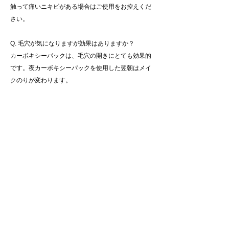
触って痛いニキビがある場合はご使用をお控えくだ
さい。
Q. 毛穴が気になりますが効果はありますか？
カーボキシーパックは、毛穴の開きにとても効果的
です。夜カーボキシーパックを使用した翌朝はメイ
クのりが変わります。
Q. 使用頻度は？
推奨頻度は1箱目は3日に1回、2箱目以降は週に1
回、またはお肌のお悩みが気になる際にご使用下さ
い。
Q. 妊娠中・授乳中でも使用できますか？
お化粧品ですので、使用可能です。
Q. カーボキシーパックは韓国コスメですか？
はい。カーボキシーパックは、美容大国 韓国の製薬
メーカーが作っている炭酸パックです。韓国では、